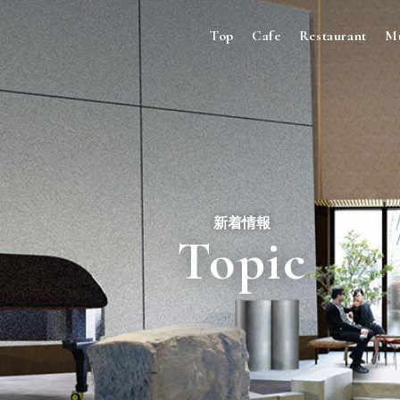
Top
Cafe
Restaurant
M
新着情報
Topic