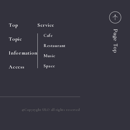
Top
Service
Cafe
Topic
Restaurant
Information
Music
Space
Access
©Copyryght ULO all rights reserved