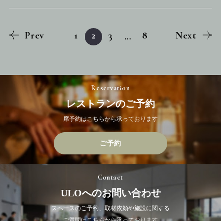
Prev
1
2
3
8
Next
…
Reservation
レストランのご予約
席予約はこちらから承っております
ご予約
Contact
ULOへのお問い合わせ
スペースのご予約、取材依頼や施設に関する
ご質問はこちらから承っております